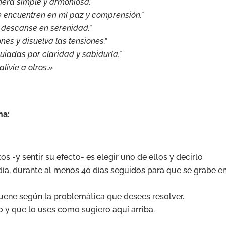
nera simple y armoniosa.”
 encuentren en mí paz y comprensión.”
 descanse en serenidad.”
es y disuelva las tensiones.”
iadas por claridad y sabiduría.”
alivie a otros.»
na:
 -y sentir su efecto- es elegir uno de ellos y decirlo
a, durante al menos 40 días seguidos para que se grabe en
suene según la problemática que desees resolver.
o y que lo uses como sugiero aquí arriba.