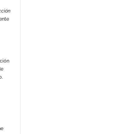
cción
ente
nción
de
o.
ne