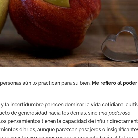
ersonas aún lo practican para su bien.
Me refiero al poder
y la incertidumbre parecen dominar la vida cotidiana, culti
cto de generosidad hacia los demás, sino
una poderosa
 Los pensamientos tienen la capacidad de influir directamen
mientos diarios, aunque parezcan pasajeros o insignificantes
s que nuestro
yo superior
recoge y proyecta hacia el futuro.