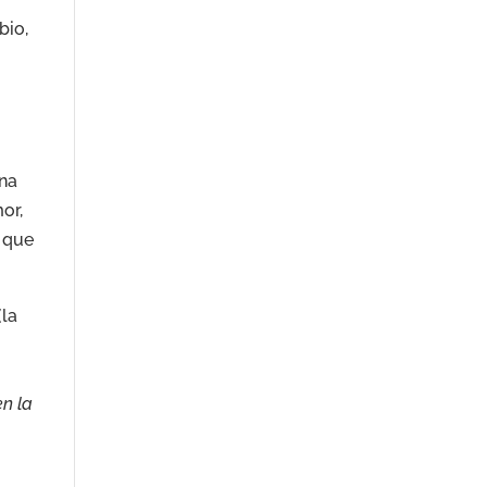
bio,
ona
or,
o que
(la
o
en la