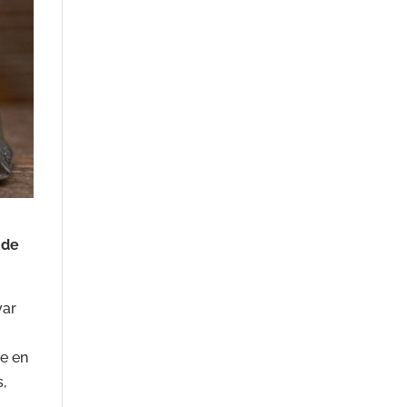
 de
var
te en
,