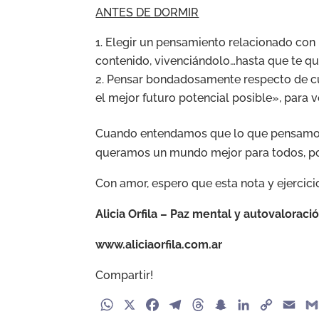
ANTES DE DORMIR
Elegir un pensamiento relacionado con 
contenido, vivenciándolo…hasta que te q
Pensar bondadosamente respecto de cu
el mejor futuro potencial posible», para v
Cuando entendamos que lo que pensam
queramos un mundo mejor para todos, pod
Con amor, espero que esta nota y ejercicio
Alicia Orfila – Paz mental y autovaloraci
www.aliciaorfila.com.ar
Compartir!
W
X
F
T
T
S
L
C
E