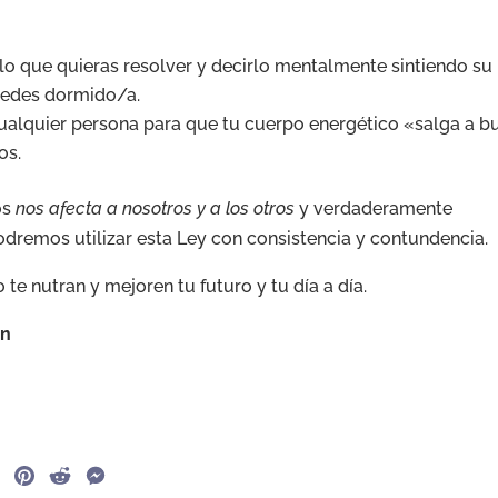
lo que quieras resolver y decirlo mentalmente sintiendo su
uedes dormido/a.
alquier persona para que tu cuerpo energético «salga a b
os.
os
nos afecta a nosotros y a los otros
y verdaderamente
remos utilizar esta Ley con consistencia y contundencia.
 te nutran y mejoren tu futuro y tu día a día.
ón
G
P
R
M